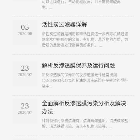
可以连续进行，自动化程度高，且不需要酸碱再
生。...
活性炭过滤器详解
05
2020/08
​活性炭过滤器是利用颗粒活性炭进一步去除机械过滤
器出水中的残存的余氯、有机物、悬浮物的杂质，为
后续的反渗透处理提供良好条件。 ...
解析反渗透膜保养及运行问题
23
2020/07
​新反渗透膜的保养新的反渗透膜元件通常浸润
1%NaHSO3和18%的甘油水溶液后贮存在密封的塑料
袋中...
全面解析反渗透膜污染分析及解决
23
办法
2020/07
​针对特殊污染物清洗有：清洗硫酸盐垢、清洗碳酸盐
垢、清洗铁锰污染、清洗有机物污染等。...