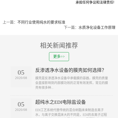
承担任何争议和法律责任!
上一篇：
不同行业使用纯水的要求标准
下一篇：
水质净化设备工作原理
相关新闻推荐
更多>>
反渗透净水设备的膜壳如何选择？
05
2020/08
​膜壳是反渗透净水设备中承载膜的容器，膜壳的质量
会直接影响到内部膜功效的正常有效发挥，常见的膜
壳有很多种...
超纯水之EDI电除盐设备
05
2020/08
​EDI工艺系统代替传统的混合树脂床来制造去离子
水，与离子交换混床大的不同是，EDI的去离子过程