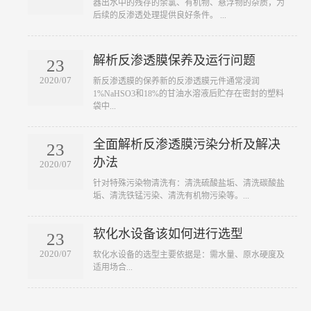
器出水中的残存的余氯、有机物、悬浮物的杂质，为
后续的反渗透处理提供良好条件。 ...
解析反渗透膜保养及运行问题
23
2020/07
​新反渗透膜的保养新的反渗透膜元件通常浸润
1%NaHSO3和18%的甘油水溶液后贮存在密封的塑料
袋中...
全面解析反渗透膜污染分析及解决
23
办法
2020/07
​针对特殊污染物清洗有：清洗硫酸盐垢、清洗碳酸盐
垢、清洗铁锰污染、清洗有机物污染等。...
软化水设备该如何进行选型
23
2020/07
​软化水设备的选型主要依据是：需水量、原水硬度及
适用场合...