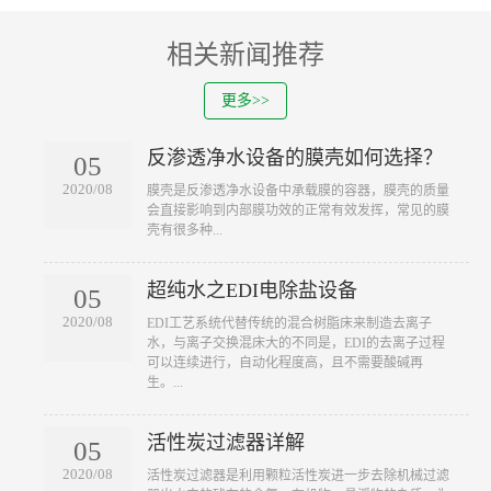
相关新闻推荐
更多>>
反渗透净水设备的膜壳如何选择？
05
2020/08
​膜壳是反渗透净水设备中承载膜的容器，膜壳的质量
会直接影响到内部膜功效的正常有效发挥，常见的膜
壳有很多种...
超纯水之EDI电除盐设备
05
2020/08
​EDI工艺系统代替传统的混合树脂床来制造去离子
水，与离子交换混床大的不同是，EDI的去离子过程
可以连续进行，自动化程度高，且不需要酸碱再
生。...
活性炭过滤器详解
05
2020/08
​活性炭过滤器是利用颗粒活性炭进一步去除机械过滤